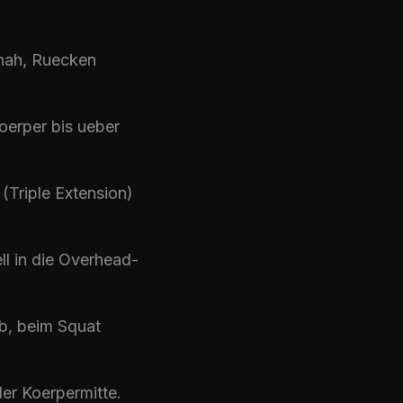
 nah, Ruecken
oerper bis ueber
 (Triple Extension)
ll in die Overhead-
ab, beim
Squat
der Koerpermitte.