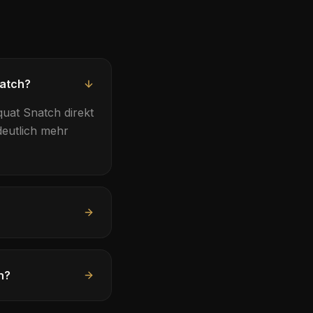
natch?
quat Snatch
direkt
deutlich mehr
n?