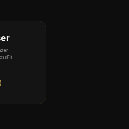
ser
nzer
ossFit