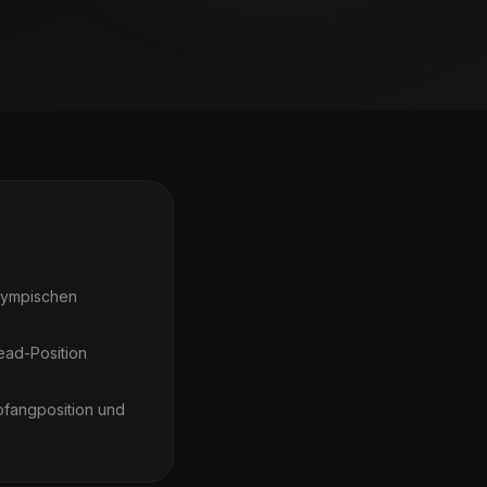
 Olympischen
ead-Position
bfangposition und
.