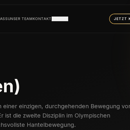
PASS
UNSER TEAM
KONTAKT
DROP-IN
JETZT 
en)
 in einer einzigen, durchgehenden Bewegung v
 ist die zweite Disziplin im Olympischen
chsvollste Hantelbewegung.