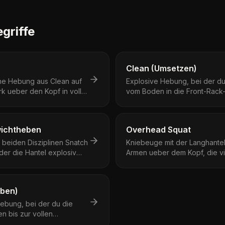
griffe
Clean (Umsetzen)
che Hebung aus Clean auf
Explosive Hebung, bei der du
rk ueber den Kopf in voller
vom Boden in die Front-Rack-
Schultern ziehst.
ichtheben
Overhead Squat
n beiden Disziplinen Snatch
Kniebeuge mit der Langhantel
der die Hantel explosiv
Armen ueber dem Kopf, die vi
 wird.
Rumpfstabilitaet verlangt.
eben)
ebung, bei der du die
n bis zur vollen
bst.