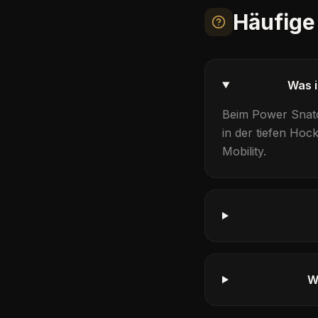
Häufige
Was i
Beim
Power Snat
in der tiefen Hoc
Mobility
.
W