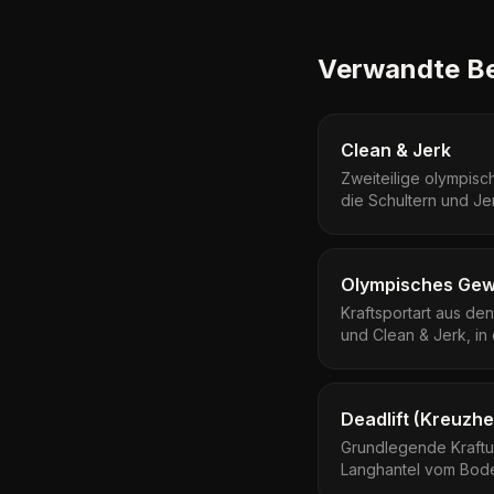
Verwandte Be
Clean & Jerk
Zweiteilige olympis
die Schultern und Je
Streckung.
Olympisches Gew
Kraftsportart aus de
und Clean & Jerk, in 
ueber Kopf gebracht
Deadlift (Kreuzh
Grundlegende Kraftu
Langhantel vom Bode
Hueftstreckung anhe