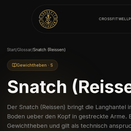
CROSSFIT
WELL
Start
/
Glossar
/
Snatch (Reissen)
Gewichtheben
·
S
Snatch (Reiss
Der Snatch (Reissen) bringt die Langhantel
Boden ueber den Kopf in gestreckte Arme. Er
Gewichtheben und gilt als technisch anspru