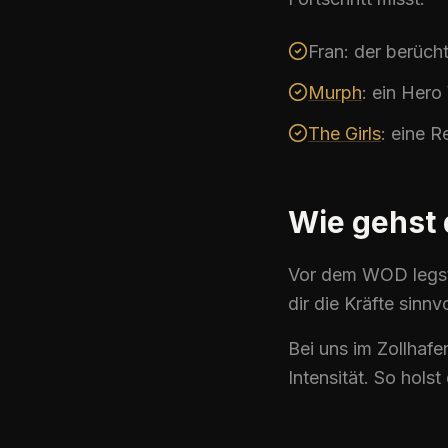
Fran
: der berüch
Murph
: ein Hero
The Girls
: eine 
Wie gehst
Vor dem
WOD
legs
dir die Kräfte sinnv
Bei uns im Zollhafe
Intensität. So hols