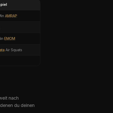
piel
Min
AMRAP
n
Min
EMOM
ata
Air Squats
weit nach
 denen du deinen