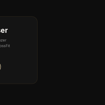
ser
nzer
ossFit