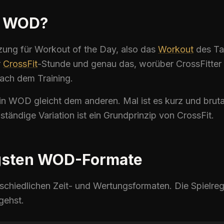
n WOD?
zung für
Workout of the Day
, also das
Workout
des Tag
r
CrossFit
-Stunde und genau das, worüber CrossFitter
nach dem
Training
.
in
WOD
gleicht dem anderen. Mal ist es kurz und bruta
ständige Variation ist ein Grundprinzip von
CrossFit
.
igsten WOD-Formate
chiedlichen Zeit- und Wertungsformaten. Die Spielreg
gehst.