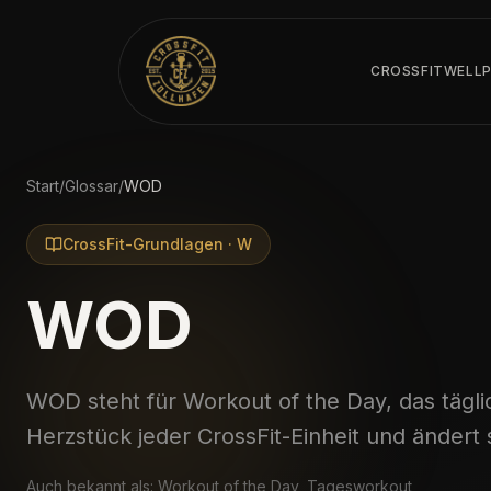
CROSSFIT
WELL
Start
/
Glossar
/
WOD
CrossFit-Grundlagen
·
W
WOD
WOD steht für Workout of the Day, das tägli
Herzstück jeder CrossFit-Einheit und ändert 
Auch bekannt als:
Workout of the Day, Tagesworkout