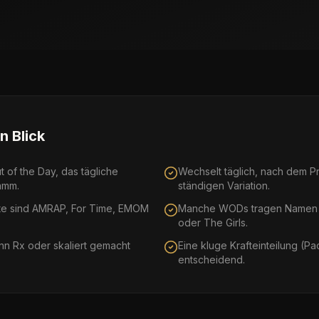
n Blick
of the Day, das tägliche
Wechselt täglich, nach dem Pr
amm.
ständigen Variation.
te sind AMRAP, For Time, EMOM
Manche WODs tragen Namen 
oder The Girls.
 Rx oder skaliert gemacht
Eine kluge Krafteinteilung (Pac
entscheidend.