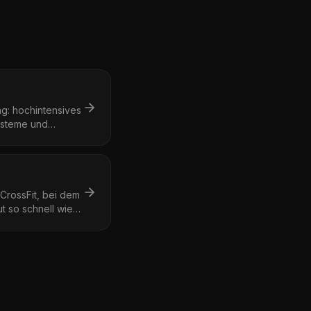
ng: hochintensives
ysteme und
 CrossFit, bei dem
 so schnell wie