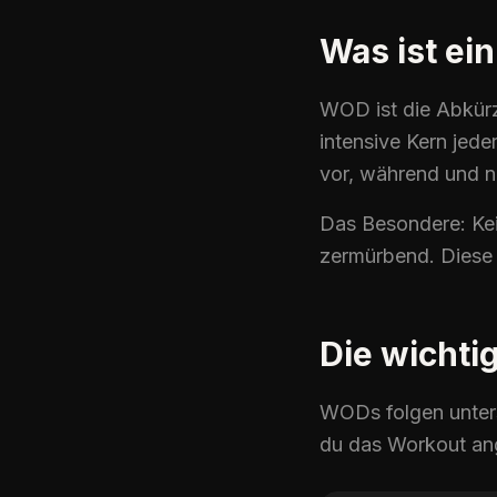
Was ist ei
WOD
ist die Abkür
intensive Kern jede
vor, während und 
Das Besondere: Ke
zermürbend. Diese 
Die wicht
WODs folgen unters
du das
Workout
an