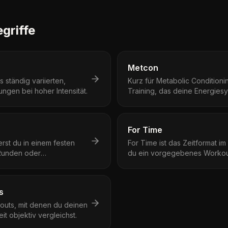
griffe
Metcon
 ständig variierten,
Kurz für Metabolic Conditioni
ngen bei hoher Intensität.
Training, das deine Energies
Ausdauer fordert.
For Time
rst du in einem festen
For Time ist das Zeitformat im
 Runden oder
du ein vorgegebenes Workout
möglich.
möglich absolvierst.
s
outs, mit denen du deinen
eit objektiv vergleichst.